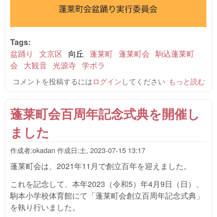
Tags:
盆踊り
文京区
向丘
蓬莱町
蓬莱町会
駒込蓬莱町
会
大観音
光源寺
学ボラ
コメントを投稿するには
ログイン
してください
令和5(2023)
もっと読む
年 盆踊り大
会を開催しま
蓬莱町会百周年記念式典を開催し
す について
ました
作成者:
okadan
作成日:
土, 2023-07-15 13:17
蓬莱町会は、2021年11月で創立百年を迎えました。
これを記念して、本年2023（令和5）年4月9日（日）、
駒本小学校体育館にて「蓬莱町会創立百周年記念式典」
を執り行いました。