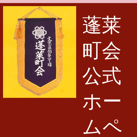
メインコンテンツに移動
蓬莱
町会
公式
ホー
ムペ