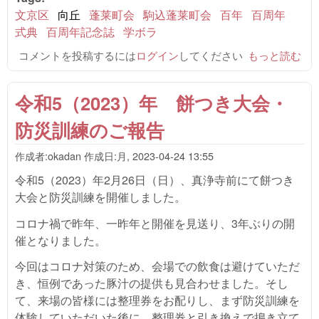
文京区
向丘
蓬莱町会
駒込蓬莱町会
百年
百周年
式典
百周年記念誌
学ボラ
コメントを投稿するには
ログイン
してください
蓬莱町会百周
もっと読む
年記念式典を
開催しました
令和5（2023）年 餅つき大会・
について
防災訓練のご報告
作成者:
okadan
作成日:
月, 2023-04-24 13:55
令和5（2023）年2月26日（日）、真浄寺前にて餅つき
大会と防災訓練を開催しました。
コロナ禍で昨年、一昨年と開催を見送り、3年ぶりの開
催となりました。
今回はコロナ対策のため、会場での飲食は避けていただ
き、恒例であった豚汁の提供も見合わせました。そし
て、来場の皆様には整理券をお配りし、まず防災訓練を
体験していただいた後に、整理券と引き換えで搗き立て