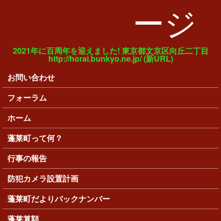
ージ
2021年に百周年を迎えました! 東京都文京区向丘二丁目
http://horai.bunkyo.ne.jp/ (新URL)
お問い合わせ
メインメニュー
フォーラム
ホーム
蓬莱町って何？
行事の報告
防犯カメラ設置計画
蓬莱町だよりバックナンバー
蓬莱算額