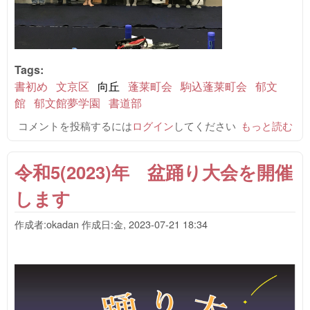
Tags:
書初め
文京区
向丘
蓬莱町会
駒込蓬莱町会
郁文
館
郁文館夢学園
書道部
コメントを投稿するには
ログイン
してください
第7回 小学
もっと読む
生 書初め練
習会のご報告
令和5(2023)年 盆踊り大会を開催
について
します
作成者:
okadan
作成日:
金, 2023-07-21 18:34