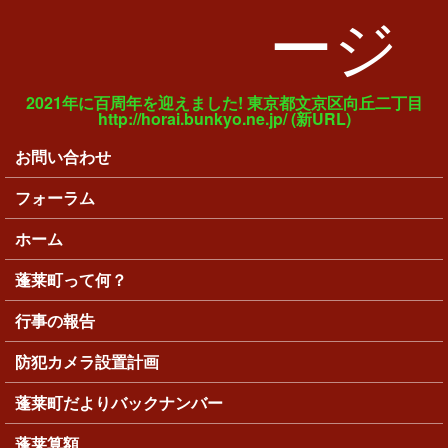
ージ
2021年に百周年を迎えました! 東京都文京区向丘二丁目
http://horai.bunkyo.ne.jp/ (新URL)
お問い合わせ
メインメニュー
フォーラム
ホーム
蓬莱町って何？
行事の報告
防犯カメラ設置計画
蓬莱町だよりバックナンバー
蓬莱算額