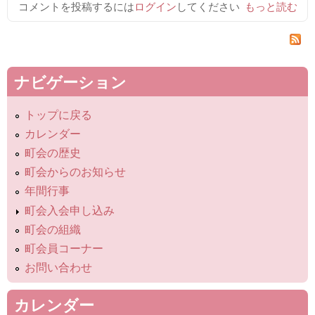
コメントを投稿するには
ログイン
してください
蓬莱町会百周
もっと読む
年記念式典を
開催しました
について
ナビゲーション
トップに戻る
カレンダー
町会の歴史
町会からのお知らせ
年間行事
町会入会申し込み
町会の組織
町会員コーナー
お問い合わせ
カレンダー