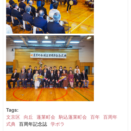
Tags:
文京区
向丘
蓬莱町会
駒込蓬莱町会
百年
百周年
式典
百周年記念誌
学ボラ