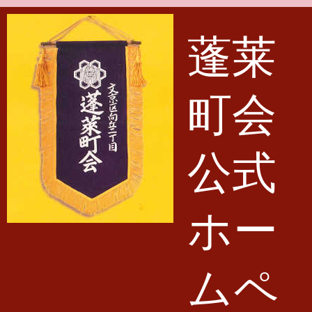
メインコンテンツに移動
蓬莱
町会
公式
ホー
ムペ