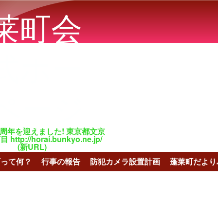
メインコンテンツに移動
莱町会
式ホー
ページ
百周年を迎えました! 東京都文京
tp://horai.bunkyo.ne.jp/
(新URL)
町って何？
行事の報告
防犯カメラ設置計画
蓬莱町だより