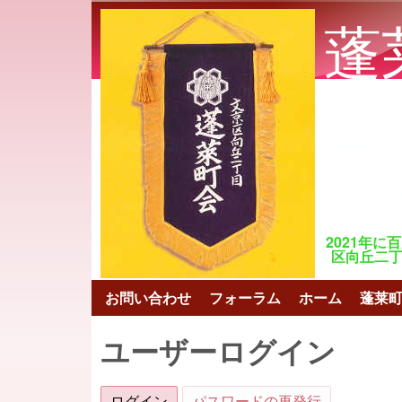
蓬
公
ム
2021年に
区向丘二丁目 ht
お問い合わせ
フォーラム
ホーム
蓬莱
メインメニュー
ユーザーログイン
ログイン
(アクティブなタブ)
パスワードの再発行