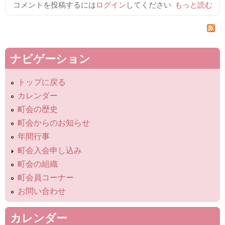
コメントを投稿するには
ログイン
してください
蓬莱町会百周
もっと読む
年記念式典を
開催しました
について
ナビゲーション
トップに戻る
カレンダー
町会の歴史
町会からのお知らせ
年間行事
町会入会申し込み
町会の組織
町会員コーナー
お問い合わせ
カレンダー