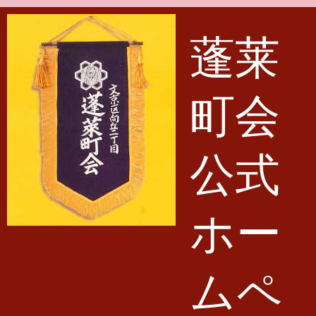
メインコンテンツに移動
蓬莱
町会
公式
ホー
ムペ