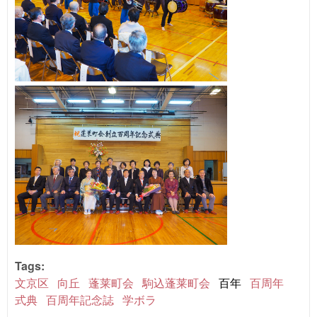
Tags:
文京区
向丘
蓬莱町会
駒込蓬莱町会
百年
百周年
式典
百周年記念誌
学ボラ