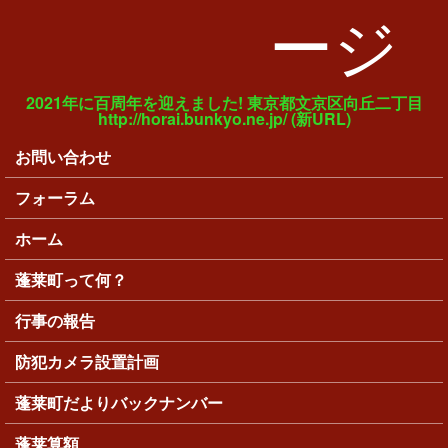
ージ
2021年に百周年を迎えました! 東京都文京区向丘二丁目
http://horai.bunkyo.ne.jp/ (新URL)
お問い合わせ
メインメニュー
フォーラム
ホーム
蓬莱町って何？
行事の報告
防犯カメラ設置計画
蓬莱町だよりバックナンバー
蓬莱算額