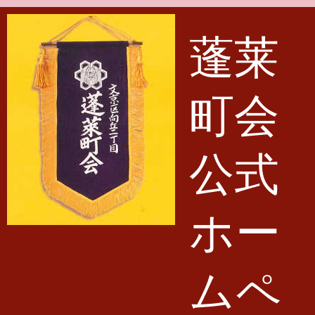
メインコンテンツに移動
蓬莱
町会
公式
ホー
ムペ