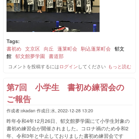
Tags:
書初め
文京区
向丘
蓬莱町会
駒込蓬莱町会
郁文
館
郁文館夢学園
書道部
コメントを投稿するには
ログイン
してください
第7回 小学
もっと読む
生 書初め練
習会のご報告
第7回 小学生 書初め練習会の
について
ご報告
作成者:
okadan
作成日:
水, 2022-12-28 13:20
昨年令和4年12月26日、郁文館夢学園にて小学生対象の
書初め練習会が開催されました。コロナ禍のため令和2
年、令和3年と中止しておりました書初め練習会です