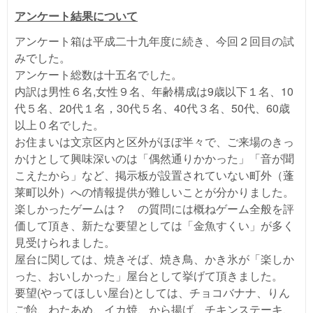
アンケート結果について
アンケート箱は平成二十九年度に続き、今回２回目の試
みでした。
アンケート総数は十五名でした。
内訳は男性６名,女性９名、年齢構成は9歳以下１名、10
代５名、20代１名，30代５名、40代３名、50代、60歳
以上０名でした。
お住まいは文京区内と区外がほぼ半々で、ご来場のきっ
かけとして興味深いのは「偶然通りかかった」「音が聞
こえたから」など、掲示板が設置されていない町外（蓬
莱町以外）への情報提供が難しいことが分かりました。
楽しかったゲームは？ の質問には概ねゲーム全般を評
価して頂き、新たな要望としては「金魚すくい」が多く
見受けられました。
屋台に関しては、焼きそば、焼き鳥、かき氷が「楽しか
った、おいしかった」屋台として挙げて頂きました。
要望(やってほしい屋台)としては、チョコバナナ、りん
ご飴、わたあめ、イカ焼、から揚げ、チキンステーキ、