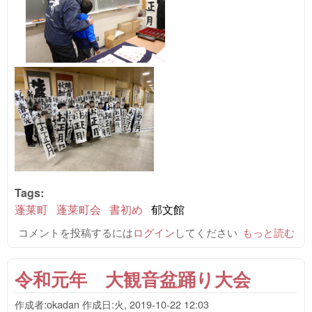
Tags:
蓬莱町
蓬莱町会
書初め
郁文館
コメントを投稿するには
ログイン
してください
令和元年 書
もっと読む
初め練習会報
告 について
令和元年 大観音盆踊り大会
作成者:
okadan
作成日:
火, 2019-10-22 12:03