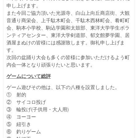
申し上げます。
また今回ご協力頂いた光源寺、白山上向丘商店街、大観
音通り商栄会、上千駄木町会、千駄木西林町会、肴町町
会、駒本小学校、駒込学園和太鼓部、東洋大学学生ボラ
ンティアセンター、東洋大学剣道部、郁文館夢学園、居
酒屋まぬけの皆様には感謝致します。御礼申し上げま
す。
次回の盆踊り大会も多くの皆様に参加いただけるよう町
内会一体となり頑張りたいと思います。
ゲームについて総評
ゲーム遊びその他は、以下の八種を設置しました。
① 射的
② サイコロ投げ
③ 輪投げ(子供用・大人用)
④ ヨーヨー
⑤ 紐引き
⑥ 釣りゲーム