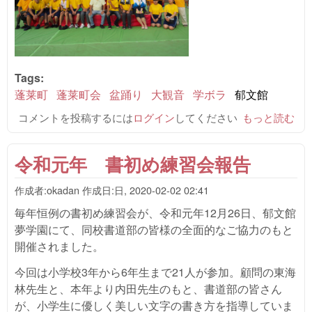
Tags:
蓬莱町
蓬莱町会
盆踊り
大観音
学ボラ
郁文館
コメントを投稿するには
ログイン
してください
令和元年 大
もっと読む
観音盆踊り大
会のご報告 に
令和元年 書初め練習会報告
ついて
作成者:
okadan
作成日:
日, 2020-02-02 02:41
毎年恒例の書初め練習会が、令和元年12月26日、郁文館
夢学園にて、同校書道部の皆様の全面的なご協力のもと
開催されました。
今回は小学校3年から6年生まで21人が参加。顧問の東海
林先生と、本年より内田先生のもと、書道部の皆さん
が、小学生に優しく美しい文字の書き方を指導していま