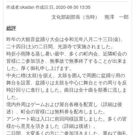
作成者:
okadan
作成日:
日, 2020-08-30 13:35
文化部副部長（当時） 熊澤 一郎
総評
昨年の大観音盆踊り大会は令和元年八月二十三日(金)、
二十四日(土)の二日間、光源寺で実施されました。
時折小雨降る蒸し暑い最中、多くの町内会、近隣町会の
皆様にご参加頂き、無事故で無事終了することが出来ま
した。厚く御礼申し上げます。
中央に櫓(太鼓)を据え、太鼓を囲んで周囲に盆踊り用の
舞台を設置、盆踊りは太鼓を中心に舞台とその周りを反
時計回りに進行しました。曲目は全十曲を順番に流しま
した。
境内外周はゲームおよび屋台各種を配置し（詳細は後
述）、町会の皆様には無料券を配布しました。
アンケート箱は入口に前回同様設置しました。多くの皆
様から意見を頂きました（詳細は後述）。
二日間、大変多くの方にご参加頂きました。重ねて御礼