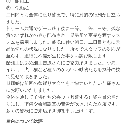
⑦ 飴細工
⑧ 似顔絵
二日間とも全体に渡り盛況で、特に射的の行列が目立ち
ました。
各ゲーム共通でゲーム終了後に一等、二等、三等、残念
賞のいずれかの券が配布され、景品所で商品を渡すシス
テムを採用しました。盛況に伴い初日、二日目ともに景
品品切れの状況になりました。所々でスタッフの対応が
至らず、進行に不備が生じた事をお詫び致します。
飴細工はあめ細工吉原さんにご協力頂きました。小鳥、
イルカ、犬、猫など種々のかわいい動物たちを熟練の技
で見せて頂きました。
似顔絵は前回の盆踊り大会でもご協力いただいた森さん
にお願いいたしました。
全体を通して子供たちの喜ぶ（興奮する）姿を目の当た
りにし、準備や会場設置の苦労が吹き飛んだ次第です。
多くの皆様にご来店頂き御礼申し上げます。
屋台について総評