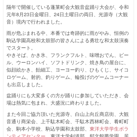
隔年で開催している蓬莱町会大観音盆踊り大会が、令和
元年8月23日金曜日、24日土曜日の両日、光源寺（大観
音）境内で行われました。
雨が危ぶまれる中、本番では奇跡的に雨がやみ、恒例の
駒込学園高校和太鼓部の皆さんによる勇壮な和太鼓演奏
でスタート。
やきそば、かき氷、フランクフルト、味噌おでん、ビー
ル、ウーロンハイ、ソフトドリンク、焼き鳥の屋台に、
似顔絵かき、飴細工、ヨーヨー釣り、ひもくじ、サイコ
ロゲーム、射的、釣りゲーム、輪投げのゲームコーナー
も出店しました。
盆踊りにも大変多くの方が踊りに参加していただき、会
場は熱気に包まれ、大盛況に終わりました。
また今回ご協力頂いた光源寺、白山上向丘商店街、大観
音通り商栄会、上千駄木町会、千駄木西林町会、肴町町
会、駒本小学校、駒込学園和太鼓部、
東洋大学学生ボラ
ンティアセンター
、東洋大学剣道部、郁文館夢学園、居