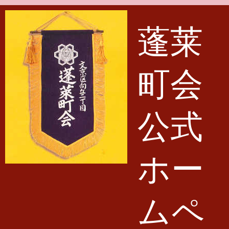
メインコンテンツに移動
蓬莱
町会
公式
ホー
ムペ