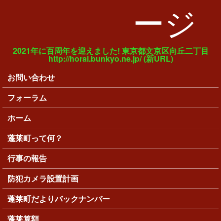
ージ
2021年に百周年を迎えました! 東京都文京区向丘二丁目
http://horai.bunkyo.ne.jp/ (新URL)
お問い合わせ
メインメニュー
フォーラム
ホーム
蓬莱町って何？
行事の報告
防犯カメラ設置計画
蓬莱町だよりバックナンバー
蓬莱算額