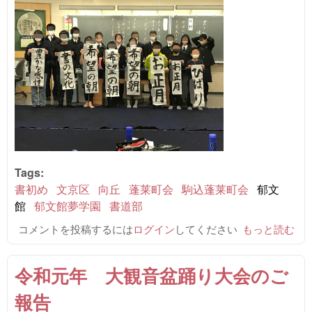
Tags:
書初め
文京区
向丘
蓬莱町会
駒込蓬莱町会
郁文
館
郁文館夢学園
書道部
コメントを投稿するには
ログイン
してください
第7回 小学
もっと読む
生 書初め練
習会のご報告
令和元年 大観音盆踊り大会のご
について
報告