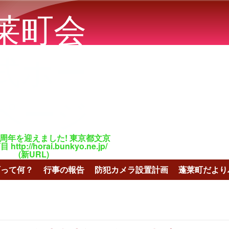
メインコンテンツに移動
莱町会
式ホー
ページ
百周年を迎えました! 東京都文京
tp://horai.bunkyo.ne.jp/
(新URL)
町って何？
行事の報告
防犯カメラ設置計画
蓬莱町だより