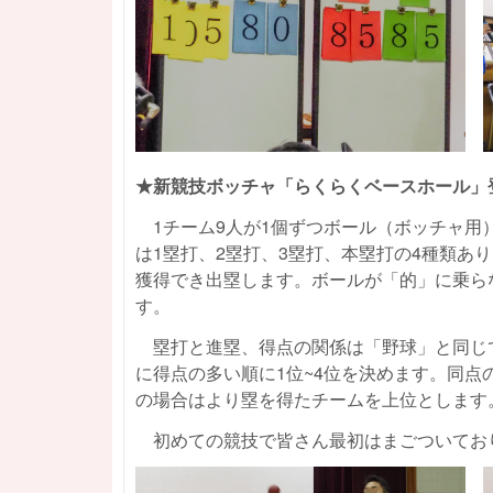
★新競技ボッチャ「らくらくベースホール」
1チーム9人が1個ずつボール（ボッチャ用
は1塁打、2塁打、3塁打、本塁打の4種類あ
獲得でき出塁します。ボールが「的」に乗ら
す。
塁打と進塁、得点の関係は「野球」と同じで
に得点の多い順に1位~4位を決めます。同
の場合はより塁を得たチームを上位とします
初めての競技で皆さん最初はまごついてお