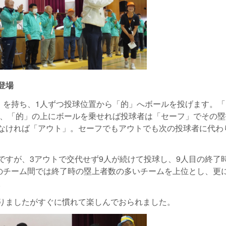
登場
）を持ち、1人ずつ投球位置から「的」へボールを投げます。「
り、「的」の上にボールを乗せれば投球者は「セーフ」でその
なければ「アウト」。セーフでもアウトでも次の投球者に代わ
すが、3アウトで交代せず9人が続けて投球し、9人目の終了
点のチーム間では終了時の塁上者数の多いチームを上位とし、更
。
りましたがすぐに慣れて楽しんでおられました。