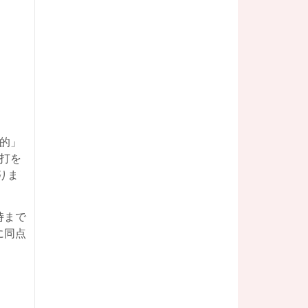
的」
塁打を
りま
時まで
に同点