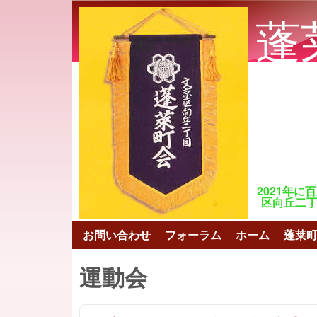
蓬
公
ム
2021年に
区向丘二丁目 ht
お問い合わせ
フォーラム
ホーム
蓬莱
メインメニュー
運動会