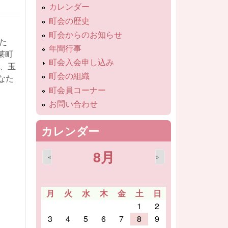
カレンダー
町会の歴史
町会からのお知らせ
た
年間行事
莱町
町会入会申し込み
、玉
町会の組織
なた
町会員コーナー
お問い合わせ
カレンダー
8月
«
»
月
火
水
木
金
土
日
1
2
3
4
5
6
7
8
9