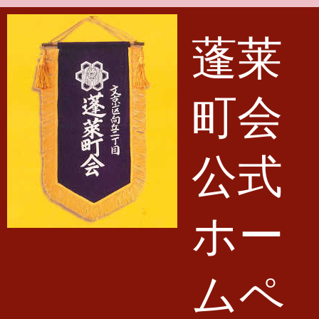
メインコンテンツに移動
蓬莱
町会
公式
ホー
ムペ