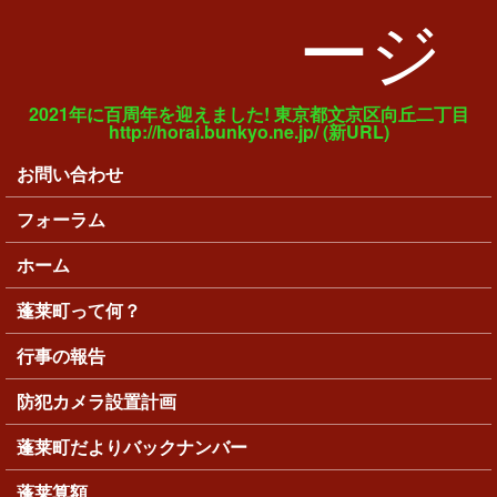
ージ
2021年に百周年を迎えました! 東京都文京区向丘二丁目
http://horai.bunkyo.ne.jp/ (新URL)
お問い合わせ
メインメニュー
フォーラム
ホーム
蓬莱町って何？
行事の報告
防犯カメラ設置計画
蓬莱町だよりバックナンバー
蓬莱算額