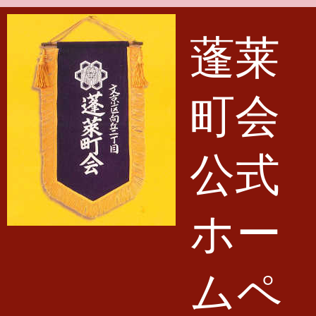
メインコンテンツに移動
蓬莱
町会
公式
ホー
ムペ