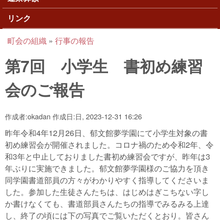
リンク
町会の組織
»
行事の報告
現在地
第7回 小学生 書初め練習
会のご報告
作成者:
okadan
作成日:
日, 2023-12-31 16:26
昨年令和4年12月26日、郁文館夢学園にて小学生対象の書
初め練習会が開催されました。コロナ禍のため令和2年、令
和3年と中止しておりました書初め練習会ですが、昨年は3
年ぶりに実施できました。郁文館夢学園様のご協力を頂き
同学園書道部員の方々がわかりやすく指導してくださいま
した。参加した生徒さんたちは、はじめはぎこちない字し
か書けなくても、書道部員さんたちの指導でみるみる上達
し、終了の頃には下の写真でご覧いただくとおり。皆さん