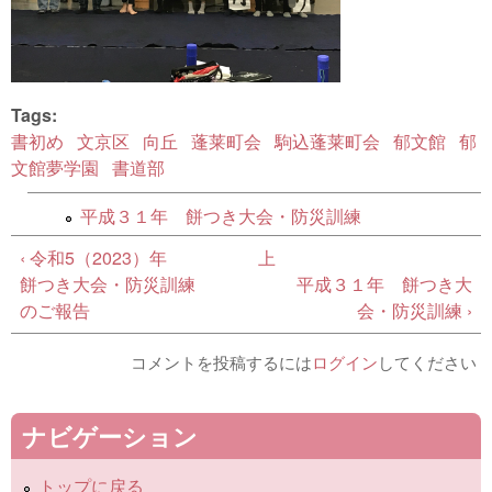
Tags:
書初め
文京区
向丘
蓬莱町会
駒込蓬莱町会
郁文館
郁
文館夢学園
書道部
平成３１年 餅つき大会・防災訓練
‹ 令和5（2023）年
上
餅つき大会・防災訓練
平成３１年 餅つき大
のご報告
会・防災訓練 ›
コメントを投稿するには
ログイン
してください
ナビゲーション
トップに戻る