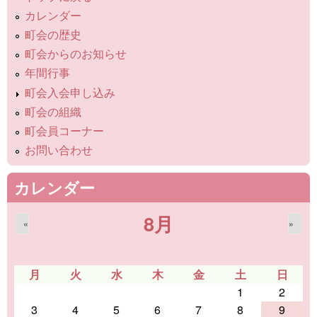
カレンダー
町会の歴史
町会からのお知らせ
年間行事
町会入会申し込み
町会の組織
町会員コーナー
お問い合わせ
カレンダー
8月
«
»
月
火
水
木
金
土
日
1
2
3
4
5
6
7
8
9