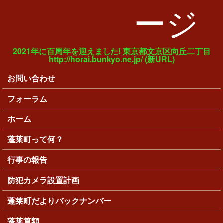
ージ
2021年に百周年を迎えました! 東京都文京区向丘二丁目
http://horai.bunkyo.ne.jp/ (新URL)
お問い合わせ
メインメニュー
フォーラム
ホーム
蓬莱町って何？
行事の報告
防犯カメラ設置計画
蓬莱町だよりバックナンバー
蓬莱算額