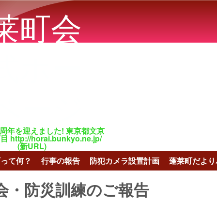
メインコンテンツに移動
莱町会
式ホー
ページ
百周年を迎えました! 東京都文京
tp://horai.bunkyo.ne.jp/
(新URL)
町って何？
行事の報告
防犯カメラ設置計画
蓬莱町だより
会・防災訓練のご報告