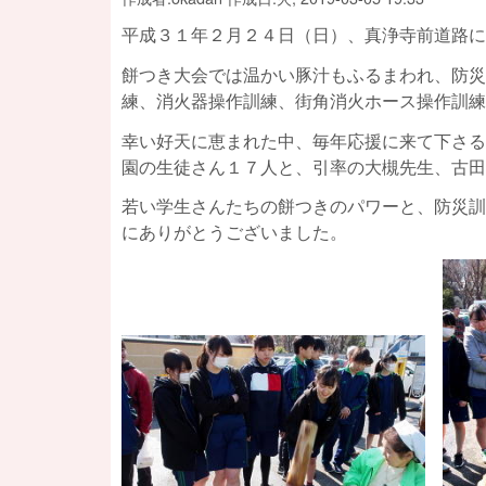
平成３１年２月２４日（日）、真浄寺前道路に
餅つき大会では温かい豚汁もふるまわれ、防災
練、消火器操作訓練、街角消火ホース操作訓練
幸い好天に恵まれた中、毎年応援に来て下さる
園の生徒さん１７人と、引率の大槻先生、古田
若い学生さんたちの餅つきのパワーと、防災訓
にありがとうございました。