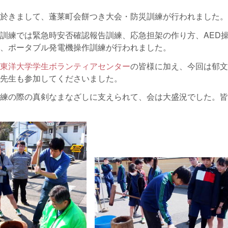
於きまして、蓬莱町会餅つき大会・防災訓練が行われました。
訓練では緊急時安否確認報告訓練、応急担架の作り方、AED
、ポータブル発電機操作訓練が行われました。
東洋大学学生ボランティアセンター
の皆様に加え、今回は郁文
先生も参加してくださいました。
練の際の真剣なまなざしに支えられて、会は大盛況でした。皆