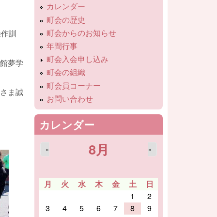
カレンダー
町会の歴史
町会からのお知らせ
操作訓
年間行事
町会入会申し込み
館夢学
町会の組織
町会員コーナー
さま誠
お問い合わせ
カレンダー
8月
«
»
月
火
水
木
金
土
日
1
2
3
4
5
6
7
8
9