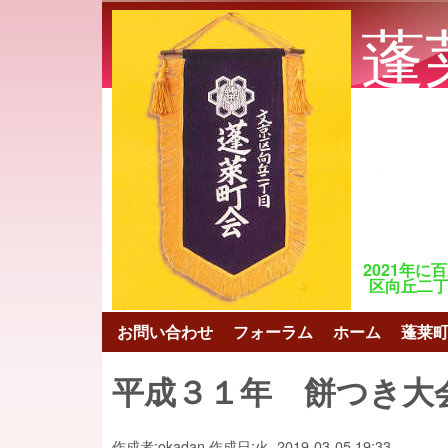
蓬
公
ム
2021年に
区向丘二丁目 ht
お問い合わせ
フォーラム
ホーム
蓬莱
メインメニュー
平成３１年 餅つき大
作成者:
okadan
作成日:
火, 2019-03-05 19:33