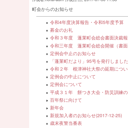
町会からのお知らせ
令和4年度決算報告・令和5年度予算
募金のお礼
令和３年度 蓬莱町会総会書面決裁報
令和三年度 蓬莱町会総会開催（書面
定例会中止のお知らせ
「蓬莱町だより」95号を発行しまし
令和２年 根津神社大祭の延期につい
定例会の中止について
定例会について
平成３１年 餅つき大会・防災訓練の
百年祭に向けて
新年会
新規加入者のお知らせ(2017-12-25)
歳末夜警当番表