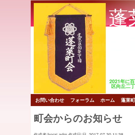
蓬
公
ム
2021年に
区向丘二丁目 ht
お問い合わせ
フォーラム
ホーム
蓬莱
メインメニュー
町会からのお知らせ
作成者:
horai-adm
作成日:
日, 2017-07-30 11:38