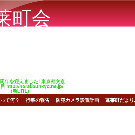
メインコンテンツに移動
莱町会
式ホー
ページ
百周年を迎えました! 東京都文京
tp://horai.bunkyo.ne.jp/
(新URL)
町って何？
行事の報告
防犯カメラ設置計画
蓬莱町だより