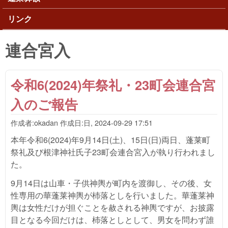
リンク
連合宮入
令和6(2024)年祭礼・23町会連合宮
入のご報告
作成者:
okadan
作成日:
日, 2024-09-29 17:51
本年令和6(2024)年9月14日(土)、15日(日)両日、蓬莱町
祭礼及び根津神社氏子23町会連合宮入が執り行われまし
た。
9月14日は山車・子供神輿が町内を渡御し、その後、女
性専用の華蓬莱神輿が杮落としを行いました。華蓬莱神
輿は女性だけが担ぐことを赦される神輿ですが、お披露
目となる今回だけは、杮落としとして、男女を問わず誰