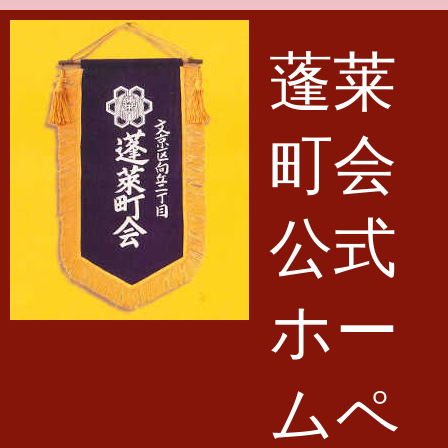
メインコンテンツに移動
蓬莱
町会
公式
ホー
ムペ