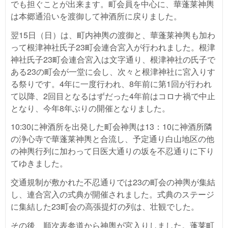
でも担ぐことが出来ます。町会員を中心に、華蓬莱神輿
は本郷通沿いを渡御して神酒所に戻りました。
翌15日（日）は、町内神輿の渡御と、華蓬莱神輿も加わ
って根津神社氏子23町会連合宮入が行われました。根津
神社氏子23町会連合宮入は文字通り、根津神社の氏子で
ある23の町会が一堂に会し、次々と根津神社に宮入りす
る祭りです。4年に一度行われ、8年前に第1回が行われ
て以降、2回目となるはずだった4年前はコロナ禍で中止
となり、今年8年ぶりの開催となりました。
10:30に神酒所を出発した町会神輿は13：10に神酒所隣
の浄心寺で華蓬莱神輿と合流し、予定通り白山地区の他
の神輿行列に加わって日医大通りの坂を不忍通りに下り
てゆきました。
交通規制が敷かれた不忍通りでは23の町会の神輿が集結
し、連合宮入の式典が開催されました。式典のステージ
に集結した23町会の高張提灯の列は、壮観でした。
その後、順次表参道から神輿が宮入りしました。蓬莱町