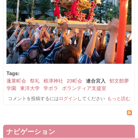
Tags:
蓬莱町会
祭礼
根津神社
23町会
連合宮入
郁文館夢
学園
東洋大学
学ボラ
ボランティア支援室
コメントを投稿するには
ログイン
してください
令和6(2024)年
もっと読む
祭礼・23町会
連合宮入のご
報告 について
ナビゲーション