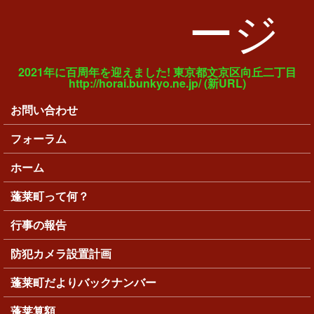
ージ
2021年に百周年を迎えました! 東京都文京区向丘二丁目
http://horai.bunkyo.ne.jp/ (新URL)
お問い合わせ
メインメニュー
フォーラム
ホーム
蓬莱町って何？
行事の報告
防犯カメラ設置計画
蓬莱町だよりバックナンバー
蓬莱算額