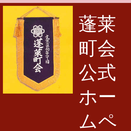
メインコンテンツに移動
蓬莱
町会
公式
ホー
ムペ