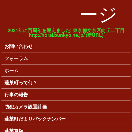
ージ
2021年に百周年を迎えました! 東京都文京区向丘二丁目
http://horai.bunkyo.ne.jp/ (新URL)
お問い合わせ
メインメニュー
フォーラム
ホーム
蓬莱町って何？
行事の報告
防犯カメラ設置計画
蓬莱町だよりバックナンバー
蓬莱算額