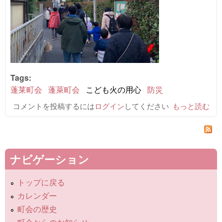
Tags:
蓬莱町会
蓬萊町会
こども火の用心
防災
コメントを投稿するには
ログイン
してください
令和
もっと読む
5（2023）年
こども火の用
心のご報告 に
ついて
ナビゲーション
トップに戻る
カレンダー
町会の歴史