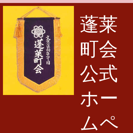
メインコンテンツに移動
蓬莱
町会
公式
ホー
ムペ