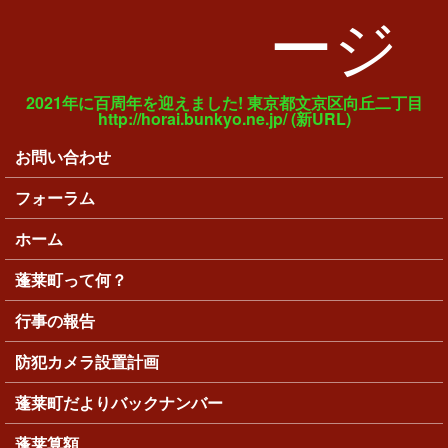
ージ
2021年に百周年を迎えました! 東京都文京区向丘二丁目
http://horai.bunkyo.ne.jp/ (新URL)
お問い合わせ
メインメニュー
フォーラム
ホーム
蓬莱町って何？
行事の報告
防犯カメラ設置計画
蓬莱町だよりバックナンバー
蓬莱算額