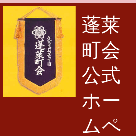
メインコンテンツに移動
蓬莱
町会
公式
ホー
ムペ