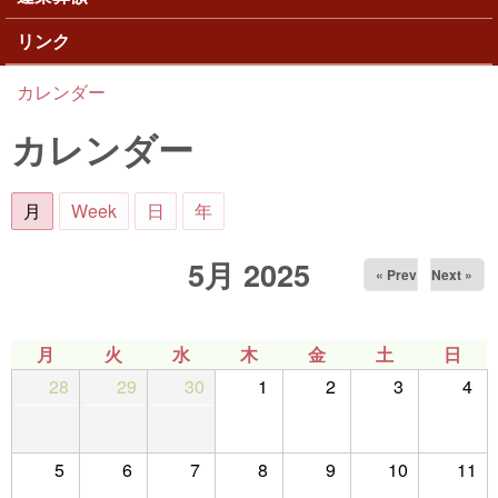
リンク
カレンダー
現在地
カレンダー
月
(アクティブなタブ)
Week
日
年
5月 2025
« Prev
Next »
月
火
水
木
金
土
日
28
29
30
1
2
3
4
5
6
7
8
9
10
11