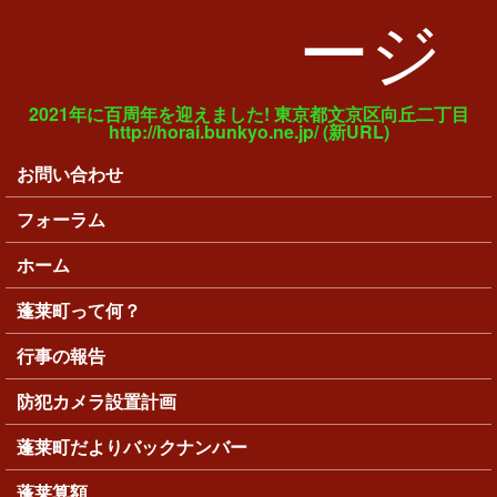
ージ
2021年に百周年を迎えました! 東京都文京区向丘二丁目
http://horai.bunkyo.ne.jp/ (新URL)
お問い合わせ
メインメニュー
フォーラム
ホーム
蓬莱町って何？
行事の報告
防犯カメラ設置計画
蓬莱町だよりバックナンバー
蓬莱算額